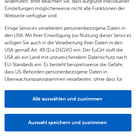
widerrufen. Bitte beachten Sie, dass aufgrund individueller
Bürgermeister Andreas Hein gratulierte zu den
Einstellungen möglicherweise nicht alle Funktionen der
Erfolgen.
Webseite verfügbar sind.
Einige Services verarbeiten personenbezogene Daten in
den USA. Mit Ihrer Einwilligung zur Nutzung dieser Services
willigen Sie auch in die Verarbeitung Ihrer Daten in den
USA gemäß Art. 49 (1) a DSGVO ein. Der EuGH stuft die
USA als ein Land mit unzureichendem Datenschutz nach
EU-Standards ein. Es besteht beispielsweise die Gefahr,
dass US-Behörden personenbezogene Daten in
Überwachungsprogrammen verarbeiten, ohne dass für
Europäerinnen und Europäer eine Klagemöglichkeit
besteht.
Alle auswählen und zustimmen
Details
Bür­ger­meis­ter An­dre­as Hein gra­tu­lier­te den Preis­trä­ge­rin­nen und Preis­trä­
gern sowie den Leh­re­rin­nen und Leh­rern, die die Ju­gend­li­chen auf den
Auswahl speichern und zustimmen
Wett­be­werb „Ju­gend mu­si­ziert“ vor­be­rei­te­ten, herz­lich zu den her­vor­ra­gen­
Notwendig
Drittanbieter
den Er­fol­gen.