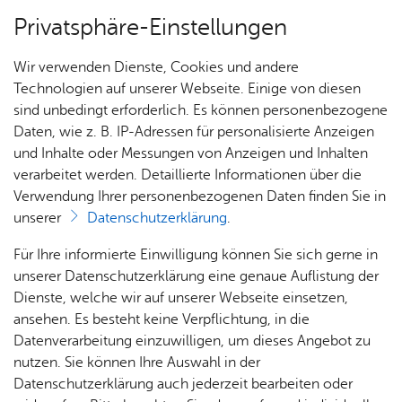
Privatsphäre-Einstellungen
Menü
Wir verwenden Dienste, Cookies und andere
Nach­rich­ten
Technologien auf unserer Webseite. Einige von diesen
sind unbedingt erforderlich. Es können personenbezogene
Daten, wie z. B. IP-Adressen für personalisierte Anzeigen
und Inhalte oder Messungen von Anzeigen und Inhalten
Un­ter­richts­an­ge­bo­te
verarbeitet werden. Detaillierte Informationen über die
Mitt­woch, 19. Fe­bru­ar 2025
Verwendung Ihrer personenbezogenen Daten finden Sie in
Ka­te­go­rie:
Ju­gend mu­si­ziert
unserer
Datenschutzerklärung
.
Jugend musiziert: Das sind
Vor­
Grun
Ju­
Or­
Für Ihre informierte Einwilligung können Sie sich gerne in
die Preisträger
schul­
d­
gend
ches­
unserer Datenschutzerklärung eine genaue Auflistung der
kin­der
schul­
& Er­
ter &
Dienste, welche wir auf unserer Webseite einsetzen,
kin­der
wach­
En­
Beim diesjährigen Regionalwettbewerb „Jugend
ansehen. Es besteht keine Verpflichtung, in die
se­ne
sem­
Datenverarbeitung einzuwilligen, um dieses Angebot zu
musiziert“ erspielten sich die jungen
bles
nutzen. Sie können Ihre Auswahl in der
Musikerinnen und Musiker der Musikschule
Datenschutzerklärung auch jederzeit bearbeiten oder
Friedrichshafen hervorragende Ergebnisse.